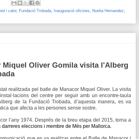
ed i calor
,
Fundació Trobada
,
Inauguració oficines
,
Noelia Hernandez
,
 Miquel Oliver Gomila visita l'Alberg
bada
stat realitzada pel batle
de Manacor
Miquel Oliver. La visita
nstal·lacions del centre per seguir amb un encontre-taula
Alberg de la Fundació Trobada, d’aquesta manera, es va
àtica que afecta a les persones sense sostre.
cor l’any 1974. Després de la breu etapa del 2015, torna a
 darreres eleccions i membre de Més per Mallorca.
comunicació que es va realitzar entre el Batle de Manacor i