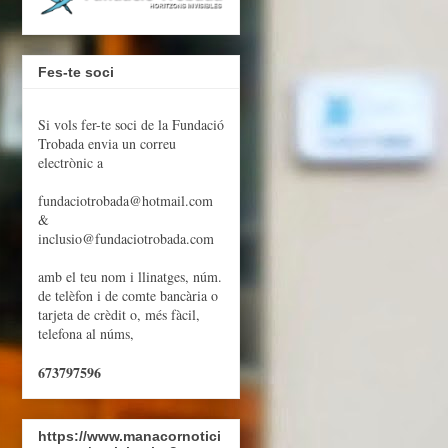
Fes-te soci
Si vols fer-te soci de la Fundació
Trobada envia un correu
electrònic a
fundaciotrobada@hotmail.com
&
inclusio@fundaciotrobada.com
amb el teu nom i llinatges, núm.
de telèfon i de comte bancària o
tarjeta de crèdit o, més fàcil,
telefona al núms,
673797596
https://www.manacornotici