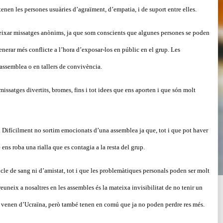
enen les persones usuàries d’agraïment, d’empatia, i de suport entre elles.
eixar missatges anònims, ja que som conscients que algunes persones se poden
erar més conflicte a l’hora d’exposar-los en públic en el grup. Les
’assemblea o en tallers de convivència.
ssatges divertits, bromes, fins i tot idees que ens aporten i que són molt
. Difícilment no sortim emocionats d’una assemblea ja que, tot i que pot haver
ens roba una rialla que es contagia a la resta del grup.
ncle de sang ni d’amistat, tot i que les problemàtiques personals poden ser molt
 reuneix a nosaltres en les assembles és la mateixa invisibilitat de no tenir un
no venen d’Ucraïna, però també tenen en comú que ja no poden perdre res més.