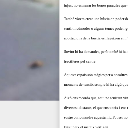
injust no esmenar les bones paraules que t
També vàrem crear una bústia on poder d
sentir incòmodes o alguns temes poden gen
aportacions de la bústia es llegeixen en l
Sovint hi ha demandes, però també hi ha mi
fructíferes pel centre.
Aquests espais són màgics per a nosaltres
moments de tensió, sempre hi ha algú que 
Això ens recorda que, tot i no tenir un vi
diverses i distants, el que ens uneix i ens
sostre on romandre aquesta nit. Pot ser 
Ens uneix el mateix vertigen.