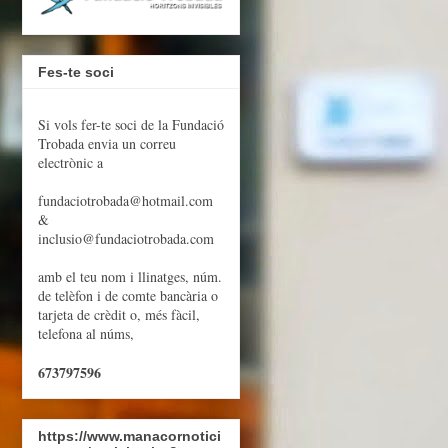
Fes-te soci
Si vols fer-te soci de la Fundació
Trobada envia un correu
electrònic a
fundaciotrobada@hotmail.com
&
inclusio@fundaciotrobada.com
amb el teu nom i llinatges, núm.
de telèfon i de comte bancària o
tarjeta de crèdit o, més fàcil,
telefona al núms,
673797596
https://www.manacornotici