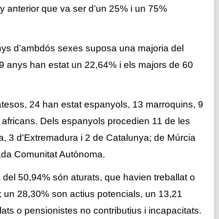
any anterior que va ser d’un 25% i un 75%
anys d’ambdós sexes suposa una majoria del
9 anys han estat un 22,64% i els majors de 60
 atesos, 24 han estat espanyols, 13 marroquins, 9
 africans. Dels espanyols procedien 11 de les
ia, 3 d'Extremadura i 2 de Catalunya; de
Múrcia
 cada Comunitat Autònoma.
 del 50,94% són aturats, que havien treballat o
l; un 28,30% son actius potencials, un 13,21
ilats o pensionistes no contributius i incapacitats.